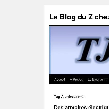
Le Blog du Z che
Accueil
A Propos
Le Blog du TT
Skip
to
voie
Tag Archives:
content
Des armoires électriqu