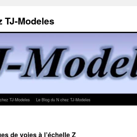
z TJ-Modeles
 chez TJ-Modeles
Le Blog du N chez TJ-Modeles
es de voies à l’échelle Z