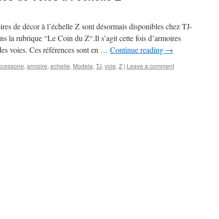
ires de décor à l’échelle Z sont désormais disponibles chez TJ-
 la rubrique “Le Coin du Z“.Il s’agit cette fois d’armoires
 des voies. Ces références sont en …
Continue reading
→
ccessoire
,
armoire
,
echelle
,
Modele
,
TJ
,
voie
,
Z
|
Leave a comment