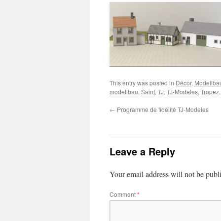
This entry was posted in
Décor
,
Modellbau
modellbau
,
Saint
,
TJ
,
TJ-Modeles
,
Tropez
←
Programme de fidélité TJ-Modeles
Leave a Reply
Your email address will not be publ
Comment
*