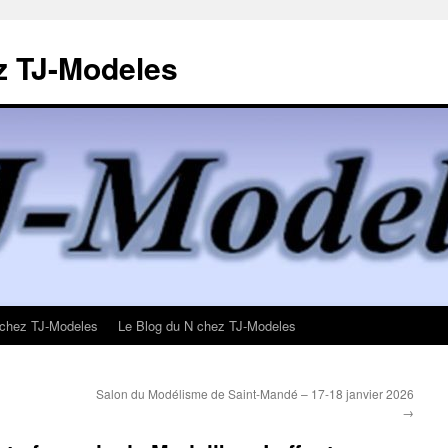
z TJ-Modeles
 chez TJ-Modeles
Le Blog du N chez TJ-Modeles
Salon du Modélisme de Saint-Mandé – 17-18 janvier 2026
→