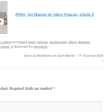
Z9601, Set Maisons de village Français, échelle Z
 Laffont
and tagged
décor
,
français
,
gendarmerie
,
laffont
,
Modeles
,
,
village
,
Z
. Bookmark the
permalink
.
Salon du Modélisme de Saint-Mandé – 17-18 janvier 2026
→
*
ished.
Required fields are marked