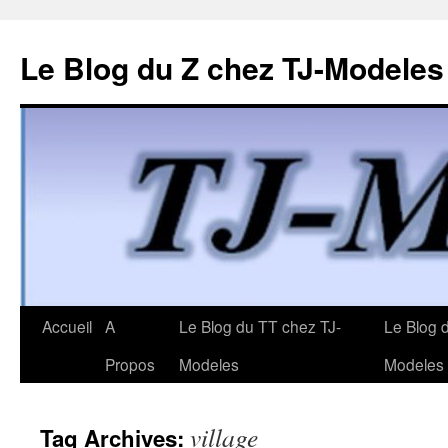
Le Blog du Z chez TJ-Modeles
Skip
Accueil
A
Le Blog du TT chez TJ-
Le Blog 
to
Propos
Modeles
Modeles
content
village
Tag Archives: