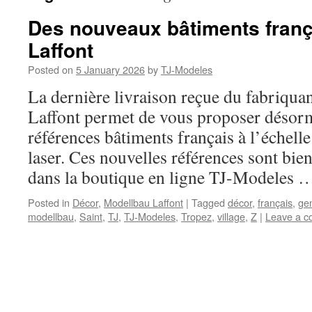
Des nouveaux bâtiments franç
Laffont
Posted on
5 January 2026
by
TJ-Modeles
La dernière livraison reçue du fabriqu
Laffont permet de vous proposer désorm
références bâtiments français à l’échell
laser. Ces nouvelles références sont bie
dans la boutique en ligne TJ-Modeles
Posted in
Décor
,
Modellbau Laffont
|
Tagged
décor
,
français
,
ge
modellbau
,
Saint
,
TJ
,
TJ-Modeles
,
Tropez
,
village
,
Z
|
Leave a 