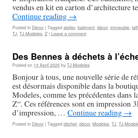
vendus en kit en carton d’architecture t
Continue reading
→
Posted in
Décor
|
Tagged
atelier
,
batiment
,
décor
,
immeuble
,
laf
TJ
,
TJ-Modeles
,
Z
|
Leave a comment
Des Bennes à déchets à l’éche
Posted on
13 April 2025
by
TJ-Modeles
Bonjour à tous, une nouvelle série de ré
est désormais disponible dans la boutiq
Modeles, comme les précédentes dans l
Z“. Ces références sont en impression 3D
d’impression, …
Continue reading
→
Posted in
Décor
|
Tagged
déchet
,
décor
,
Modeles
,
TJ
,
TJ-Model