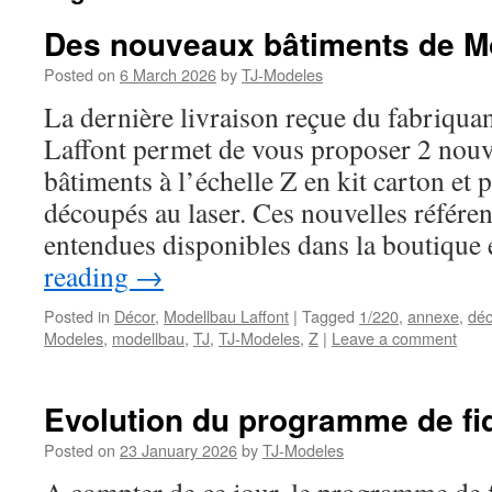
Des nouveaux bâtiments de Mo
Posted on
6 March 2026
by
TJ-Modeles
La dernière livraison reçue du fabriqu
Laffont permet de vous proposer 2 nouv
bâtiments à l’échelle Z en kit carton et 
découpés au laser. Ces nouvelles référen
entendues disponibles dans la boutiqu
reading
→
Posted in
Décor
,
Modellbau Laffont
|
Tagged
1/220
,
annexe
,
déc
Modeles
,
modellbau
,
TJ
,
TJ-Modeles
,
Z
|
Leave a comment
Evolution du programme de fid
Posted on
23 January 2026
by
TJ-Modeles