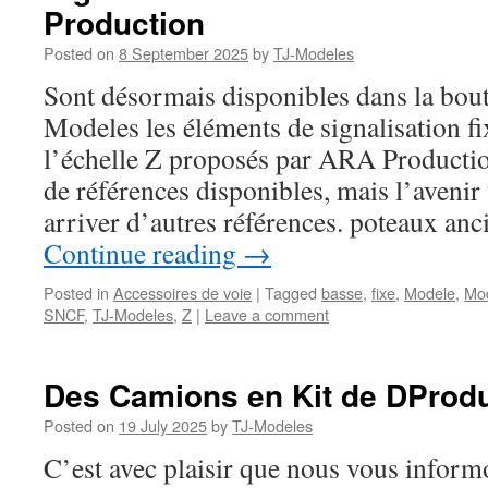
Production
Posted on
8 September 2025
by
TJ-Modeles
Sont désormais disponibles dans la bout
Modeles les éléments de signalisation f
l’échelle Z proposés par ARA Production
de références disponibles, mais l’avenir
arriver d’autres références. poteaux an
Continue reading
→
Posted in
Accessoires de voie
|
Tagged
basse
,
fixe
,
Modele
,
Mo
SNCF
,
TJ-Modeles
,
Z
|
Leave a comment
Des Camions en Kit de DProd
Posted on
19 July 2025
by
TJ-Modeles
C’est avec plaisir que nous vous infor