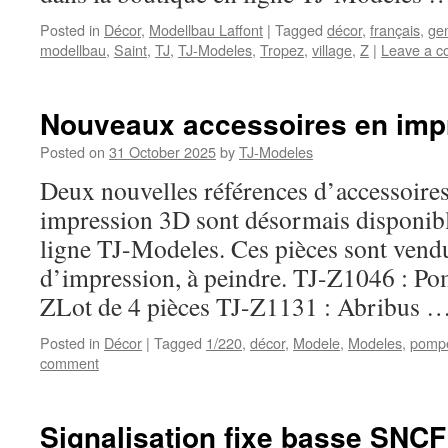
Posted in
Décor
,
Modellbau Laffont
|
Tagged
décor
,
français
,
ge
modellbau
,
Saint
,
TJ
,
TJ-Modeles
,
Tropez
,
village
,
Z
|
Leave a 
Nouveaux accessoires en imp
Posted on
31 October 2025
by
TJ-Modeles
Deux nouvelles références d’accessoires
impression 3D sont désormais disponibl
ligne TJ-Modeles. Ces pièces sont vend
d’impression, à peindre. TJ-Z1046 : Po
ZLot de 4 pièces TJ-Z1131 : Abribus 
Posted in
Décor
|
Tagged
1/220
,
décor
,
Modele
,
Modeles
,
pomp
comment
Signalisation fixe basse SNC