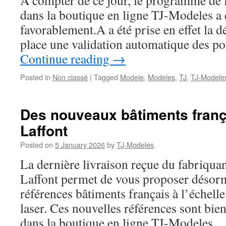
A compter de ce jour, le programme de f
dans la boutique en ligne TJ-Modeles a
favorablement.A a été prise en effet la d
place une validation automatique des po
Continue reading
→
Posted in
Non classé
|
Tagged
Modele
,
Modeles
,
TJ
,
TJ-Modele
Des nouveaux bâtiments franç
Laffont
Posted on
5 January 2026
by
TJ-Modeles
La dernière livraison reçue du fabriqu
Laffont permet de vous proposer désorm
références bâtiments français à l’échell
laser. Ces nouvelles références sont bie
dans la boutique en ligne TJ-Modeles