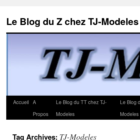
Le Blog du Z chez TJ-Modeles
Skip
Accueil
A
Le Blog du TT chez TJ-
Le Blog 
to
Propos
Modeles
Modeles
content
TJ-Modeles
Tag Archives: