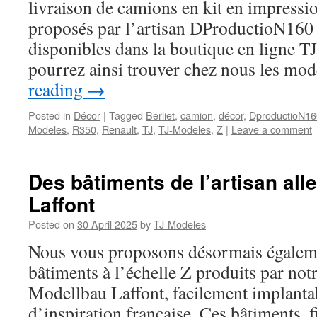
livraison de camions en kit en impressi
proposés par l’artisan DProductioN160
disponibles dans la boutique en ligne 
pourrez ainsi trouver chez nous les m
reading
→
Posted in
Décor
|
Tagged
Berliet
,
camion
,
décor
,
DproductioN16
Modeles
,
R350
,
Renault
,
TJ
,
TJ-Modeles
,
Z
|
Leave a comment
Des bâtiments de l’artisan al
Laffont
Posted on
30 April 2025
by
TJ-Modeles
Nous vous proposons désormais égaleme
bâtiments à l’échelle Z produits par not
Modellbau Laffont, facilement implanta
d’inspiration française. Ces bâtiments, f