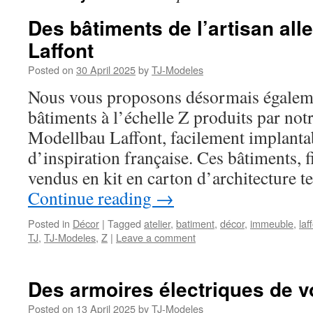
Des bâtiments de l’artisan al
Laffont
Posted on
30 April 2025
by
TJ-Modeles
Nous vous proposons désormais égaleme
bâtiments à l’échelle Z produits par not
Modellbau Laffont, facilement implanta
d’inspiration française. Ces bâtiments, f
vendus en kit en carton d’architecture t
Continue reading
→
Posted in
Décor
|
Tagged
atelier
,
batiment
,
décor
,
immeuble
,
laf
TJ
,
TJ-Modeles
,
Z
|
Leave a comment
Des armoires électriques de vo
Posted on
13 April 2025
by
TJ-Modeles