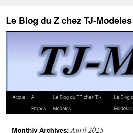
Le Blog du Z chez TJ-Modeles
Skip
Accueil
A
Le Blog du TT chez TJ-
Le Blog 
to
Propos
Modeles
Modeles
content
April 2025
Monthly Archives: