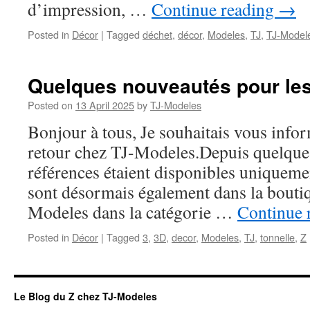
d’impression, …
Continue reading
→
Posted in
Décor
|
Tagged
déchet
,
décor
,
Modeles
,
TJ
,
TJ-Model
Quelques nouveautés pour les
Posted on
13 April 2025
by
TJ-Modeles
Bonjour à tous, Je souhaitais vous infor
retour chez TJ-Modeles.Depuis quelque
références étaient disponibles uniquemen
sont désormais également dans la boutiq
Modeles dans la catégorie …
Continue 
Posted in
Décor
|
Tagged
3
,
3D
,
decor
,
Modeles
,
TJ
,
tonnelle
,
Z
Le Blog du Z chez TJ-Modeles